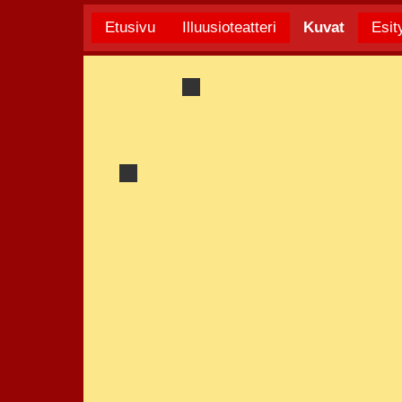
Etusivu
Illuusioteatteri
Kuvat
Esit