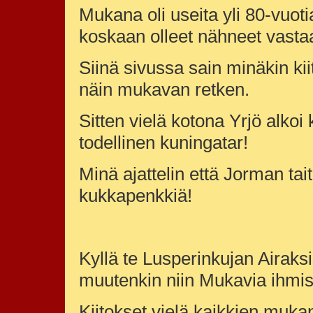
Mukana oli useita yli 80-vuotia
koskaan olleet nähneet vasta
Siinä sivussa sain minäkin kiit
näin mukavan retken.
Sitten vielä kotona Yrjö alko
todellinen kuningatar!
Minä ajattelin että Jorman tait
kukkapenkkiä!
Kyllä te Lusperinkujan Airaksis
muutenkin niin Mukavia ihmisiä
Kiitokset vielä kaikkien muk