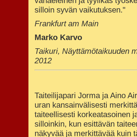
vähäeleinen ja tyylikäs työsk
silloin syvän vaikutuksen."
Frankfurt am Main
Marko Karvo
Taikuri, Näyttämötaikuuden m
2012
Taiteilijapari Jorma ja Aino A
uran kansainvälisesti merkit
taiteellisesti korkeatasoinen j
silloinkin, kun esittävän tai
näkyvää ja merkittävää kuin tä