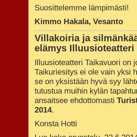
Suosittelemme lämpimästi!
Kimmo Hakala, Vesanto
Villakoiria ja silmän
elämys Illuusioteatter
Illuusioteatteri Taikavuori on 
Taikuriesitys ei ole vain yksi
se on yksistään hyvä syy lähte
tutustua muihin kylän tapahtum
ansaitsee ehdottomasti
Turis
2014
.
Konsta Hotti