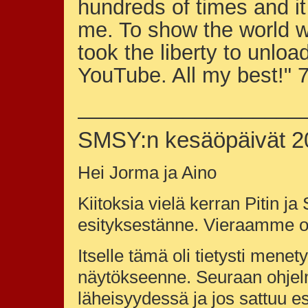
hundreds of times and it 
me. To show the world w
took the liberty to unlo
YouTube. All my best!" 
___________________
SMSY:n kesäöpäivät 20
Hei Jorma ja Aino
Kiitoksia vielä kerran Pitin 
esityksestänne. Vieraamme ol
Itselle tämä oli tietysti menet
näytökseenne. Seuraan ohjel
läheisyydessä ja jos sattuu esi