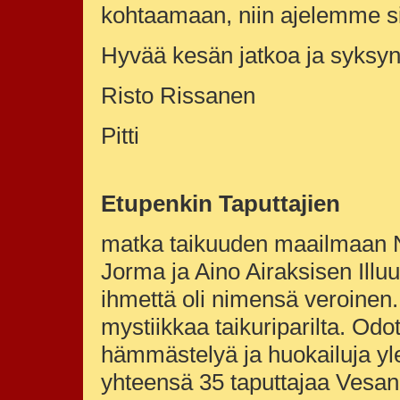
kohtaamaan, niin ajelemme si
Hyvää kesän jatkoa ja syksyn
Risto Rissanen
Pitti
Etupenkin Taputtajien
matka taikuuden maailmaan Nil
Jorma ja Aino Airaksisen Illuu
ihmettä
oli nimensä veroinen.
mystiikkaa taikuriparilta. Odo
hämmästelyä ja huokailuja yl
yhteensä 35 taputtajaa Vesan