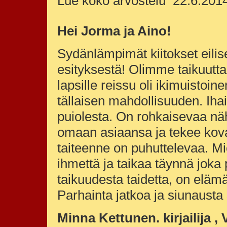
Lue koko arvostelu 22.6.20
Hei Jorma ja Aino!
Sydänlämpimät kiitokset eilise
esityksestä! Olimme taikuutta
lapsille reissu oli ikimuistoi
tällaisen mahdollisuuden. Ihai
puiolesta. On rohkaisevaa nä
omaan asiaansa ja tekee kovas
taiteenne on puhuttelevaa. Mi
ihmettä ja taikaa täynnä joka
taikuudesta taidetta, on eläm
Parhainta jatkoa ja siunaust
Minna Kettunen. kirjailija ,