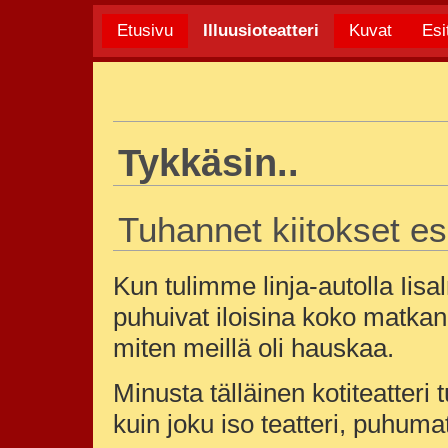
Etusivu
Illuusioteatteri
Kuvat
Esi
Tykkäsin..
Tuhannet kiitokset e
Kun tulimme linja-autolla Iisa
puhuivat iloisina koko matkan 
miten meillä oli hauskaa.
Minusta tälläinen kotiteatteri
kuin joku iso teatteri, puhuma