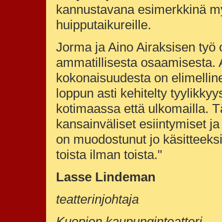
kannustavana esimerkkinä m
huipputaikureille.
Jorma ja Aino Airaksisen työ 
ammatillisesta osaamisesta. A
kokonaisuudesta on elimelline
loppun asti kehitelty tyylikky
kotimaassa että ulkomailla. T
kansainväliset esiintymiset ja 
on muodostunut jo käsitteeksi
toista ilman toista."
Lasse Lindeman
teatterinjohtaja
Kuopion kaupunginteatteri